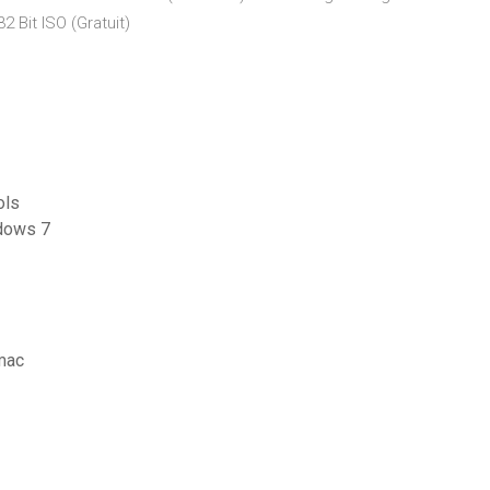
 Bit ISO (Gratuit)
ols
ndows 7
 mac