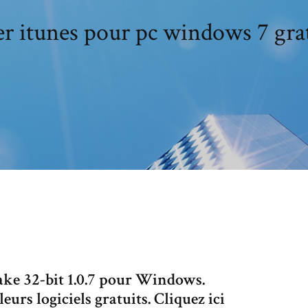
r itunes pour pc windows 7 grat
ke 32-bit 1.0.7 pour Windows.
urs logiciels gratuits. Cliquez ici