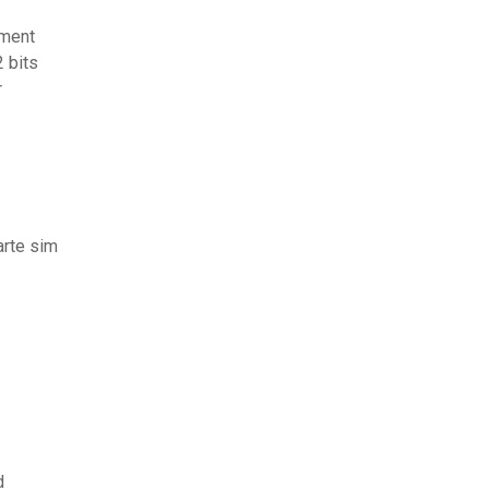
ement
 bits
r
arte sim
d