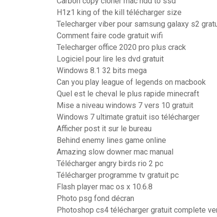
Carbon copy cloner mac hdd to ssd
H1z1 king of the kill télécharger size
Telecharger viber pour samsung galaxy s2 gratu
Comment faire code gratuit wifi
Telecharger office 2020 pro plus crack
Logiciel pour lire les dvd gratuit
Windows 8.1 32 bits mega
Can you play league of legends on macbook
Quel est le cheval le plus rapide minecraft
Mise a niveau windows 7 vers 10 gratuit
Windows 7 ultimate gratuit iso télécharger
Afficher post it sur le bureau
Behind enemy lines game online
Amazing slow downer mac manual
Télécharger angry birds rio 2 pc
Télécharger programme tv gratuit pc
Flash player mac os x 10.6.8
Photo psg fond décran
Photoshop cs4 télécharger gratuit complete ve