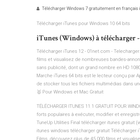
Télécharger Windows 7 gratuitement en français iso
Télécharger iTunes pour Windows 10 64 bits
iTunes (Windows) à télécharger - 
Télécharger iTunes 12 - 01net.com - Telecharge
films et visualisez de nombreuses bandes-anno
sans publicité, dont un grand nombre en HD 1080
Marche iTunes 64 bits est le lecteur conçu par
de stocker tous les fichiers multimédias dans une
🥇 Pour Windows et Mac Gratuit
TÉLÉCHARGER ITUNES 11.1 GRATUIT POUR WIND
forts populaires à exécuter, modifier et enregist
TuneUp Utilities Final télécharger itunes gratuit
itunes windows télécharger gratuit Télécharger 
Films, découvrez plus de 45 000 films et visual