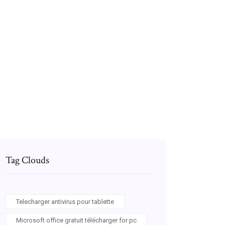
Programme tv toutes les chaînes en ce
moment avec télé-loisirs
Telecharger jeux sniper gratuit pour pc
windows 7
Baldurs gate ios gratuit télécharger
Tag Clouds
Telecharger antivirus pour tablette
Microsoft office gratuit télécharger for pc