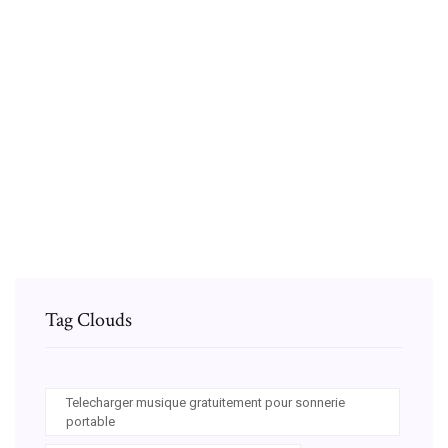
Les voiture de gta 5 en vrai
Comment gagner de largent sur gta v online
How to access mac app store on snow leopard
Tag Clouds
Telecharger musique gratuitement pour sonnerie
portable